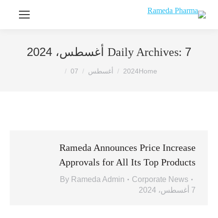
7 أغسطس، 2024
Daily Archives:
You are here:
Home
2024
أغسطس
07
Rameda Announces Price Increase
Approvals for All Its Top Products
By
Rameda Admin
Corporate News
7 أغسطس، 2024