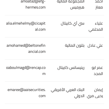
أحمد
المجموعة المالية
amoataz@efg-
معتز
هيرميس
hermes.com
علياء
سي آي كابيتال
alia.elmehelmy@cicapit
المحلمي
al.com
علي عادل
بلتون المالية
amohamed@beltonefin
ancial.com
عمر ابو
رينيسانس كابيتال
oaboulmagd@rencap.co
المجد
m
إيمان
البنك العربي الأفريقي
emaree@aaisecurities.
يحيى مري
الدولي
com