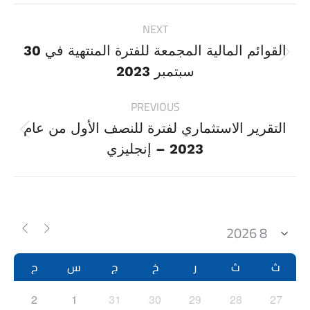
Project
NEXT
navigation
القوائم المالية المجمعة للفترة المنتهية في 30
Next
سبتمبر 2023
project:
PREVIOUS
التقرير الاستثماري لفترة للنصف الأول من عام
Previous
2023 – إنجليزي
project:
ث
ث
ر
خ
ج
س
ح
2
1
31
30
29
28
27