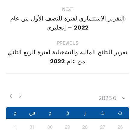
Project
NEXT
navigation
التقرير الاستثماري لفترة للنصف الأول من عام
Next
2022 – إنجليزي
project:
PREVIOUS
تقرير النتائج المالية والتشغيلية لفترة الربع الثاني
Previous
من عام 2022
project:
ث
ث
ر
خ
ج
س
ح
1
31
30
29
28
27
26