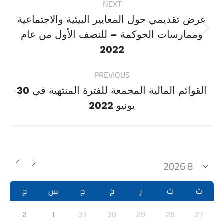
NEXT
navigation
عرض تقديمي حول المعايير البيئية والاجتماعية
Next
وممارسات الحوكمة – للنصف الأول من عام
project:
2022
PREVIOUS
القوائم المالية المجمعة للفترة المنتهية في 30
Previous
يونيو 2022
project:
ث
ث
ر
خ
ج
س
ح
2
1
31
30
29
28
27