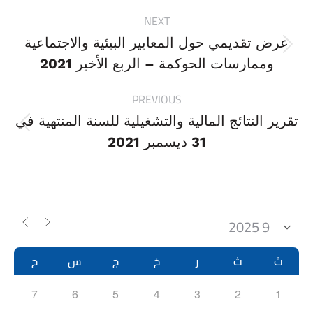
Project
NEXT
navigation
عرض تقديمي حول المعايير البيئية والاجتماعية
Next
وممارسات الحوكمة – الربع الأخير 2021
project:
PREVIOUS
تقرير النتائج المالية والتشغيلية للسنة المنتهية في
Previous
31 ديسمبر 2021
project:
ث
ث
ر
خ
ج
س
ح
7
6
5
4
3
2
1