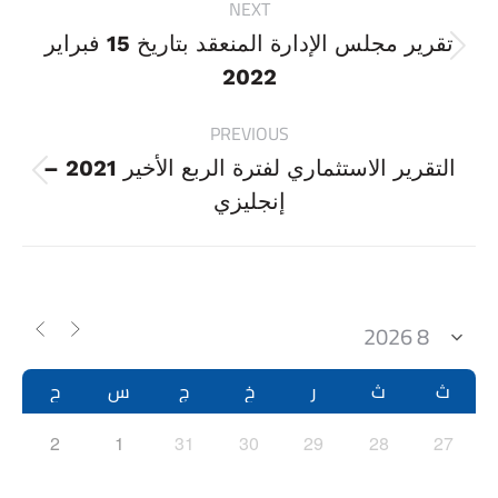
NEXT
navigation
تقرير مجلس الإدارة المنعقد بتاريخ 15 فبراير
Next
2022
project:
PREVIOUS
التقرير الاستثماري لفترة الربع الأخير 2021 –
Previous
إنجليزي
project:
ث
ث
ر
خ
ج
س
ح
2
1
31
30
29
28
27