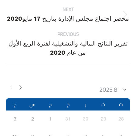
Project
NEXT
navigation
Next
محضر اجتماع مجلس الإدارة بتاريخ 17 مايو2020
project:
PREVIOUS
تقرير النتائج المالية والتشغيلية لفترة الربع الأول
Previous
من عام 2020
project:
ث
ث
ر
خ
ج
س
ح
3
2
1
31
30
29
28