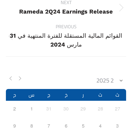
NEXT
navigation
Next
Rameda 2Q24 Earnings Release
project:
PREVIOUS
القوائم المالية المستقلة للفترة المنتهية في 31
Previous
مارس 2024
project:
ث
ث
ر
خ
ج
س
ح
2
1
31
30
29
28
27
9
8
7
6
5
4
3