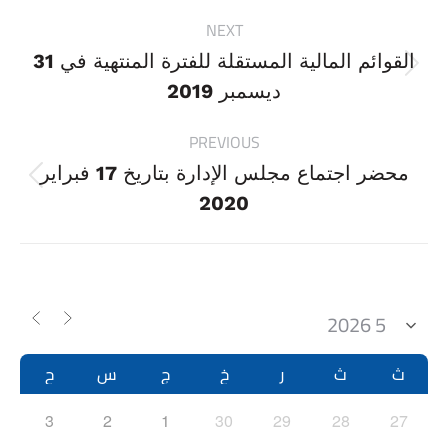
Project
NEXT
navigation
القوائم المالية المستقلة للفترة المنتهية في 31
Next
ديسمبر 2019
project:
PREVIOUS
محضر اجتماع مجلس الإدارة بتاريخ 17 فبراير
Previous
2020
project:
ث
ث
ر
خ
ج
س
ح
3
2
1
30
29
28
27