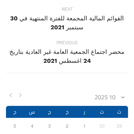
Project
NEXT
navigation
القوائم المالية المجمعة للفترة المنتهية في 30
Next
سبتمبر 2021
project:
PREVIOUS
محضر اجتماع الجمعية العامة غير العادية بتاريخ
Previous
24 اغسطس 2021
project:
ث
ث
ر
خ
ج
س
ح
5
4
3
2
1
30
29