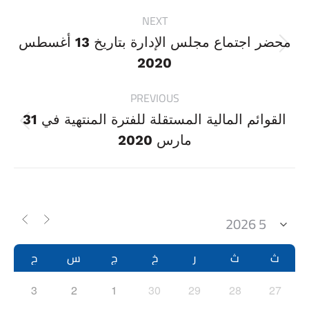
Project
NEXT
navigation
محضر اجتماع مجلس الإدارة بتاريخ 13 أغسطس
Next
2020
project:
PREVIOUS
القوائم المالية المستقلة للفترة المنتهية في 31
Previous
مارس 2020
project:
ث
ث
ر
خ
ج
س
ح
3
2
1
30
29
28
27