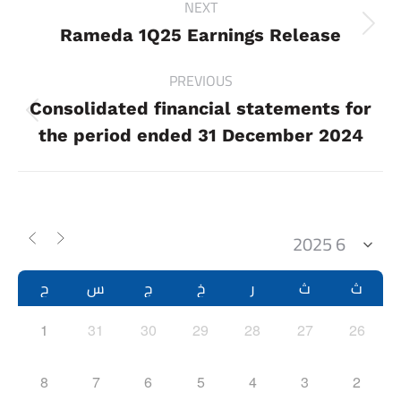
NEXT
navigation
Next
Rameda 1Q25 Earnings Release
project:
PREVIOUS
Consolidated financial statements for
Previous
the period ended 31 December 2024
project:
ث
ث
ر
خ
ج
س
ح
1
31
30
29
28
27
26
8
7
6
5
4
3
2