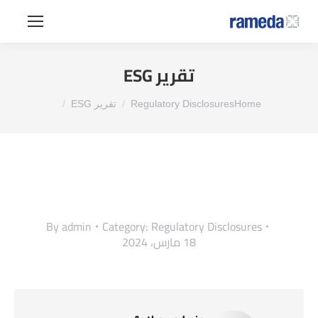
تقرير ESG
You are here:
Home
Regulatory Disclosures
تقرير ESG
By
admin
Category:
Regulatory Disclosures
18 مارس، 2024